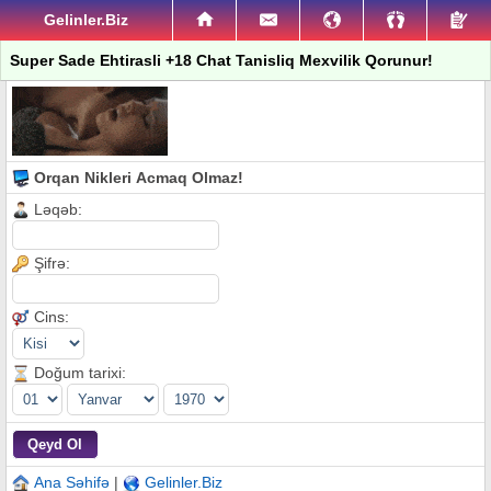
Gelinler.Biz
Super Sade Ehtirasli +18 Chat Tanisliq Mexvilik Qorunur!
Orqan Nikleri Acmaq Olmaz!
Ləqəb:
Şifrə:
Cins:
Doğum tarixi:
Ana Səhifə
|
Gelinler.Biz