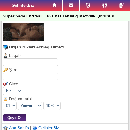
Gelinler.Biz
Super Sade Ehtirasli +18 Chat Tanisliq Mexvilik Qorunur!
Orqan Nikleri Acmaq Olmaz!
Ləqəb:
Şifrə:
Cins:
Doğum tarixi:
Ana Səhifə
|
Gelinler.Biz